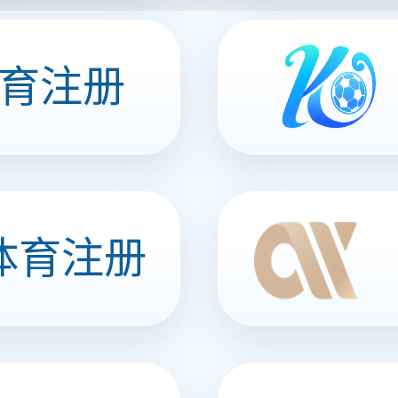
黎圣日耳曼青训产品，在租借至法兰克福后并未
擦以及不稳定的出场时间而承受着巨大的舆论压
成为了一个理想的支持平台。球迷们计划在比赛
这种举动不仅仅是为一名球员打气，更象征着法
“RMC”所分析的那样，在高压的现代足球环境中
回自信的起点。埃基蒂克的技术能力毋庸置疑，
的环境，而球迷的支持正是他急需的“心理疫苗”。
热身赛的深层意义：团结、
从战略层面看，这场热身赛本身是检验球队阵容、磨
示了它更丰富的内涵：通过致敬德尚，球队在传
球队在传递一种不放弃任何一名成员的文化。这
去数年内多次在逆境中崛起的核心动力。无论是
保持着独特的凝聚力。