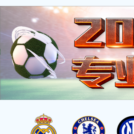
立即注册
九游下载
官网 · 权
台
九游下载 OFFICIAL WEBSITE
自2022年创立以来，
九游下载
致力于为用户提供
LPL在内的热门赛事直播与数据服务，广受用户
立即下载九游下载APP