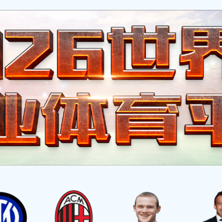
体育
下载App
公司简介
威体育数据平
包括NBA、英超、欧洲杯、
信赖。