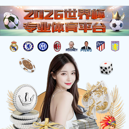
立即注册
九游下载
官网 · 权威体
育数据平台
九游下载 OFFICIAL WEBSITE
自2022年创立以来，
九游下载
致力于为用户提供包括
NBA、英超、欧洲杯、LPL在内的热门赛事直播与数据
服务，广受用户信赖。
立即下载九游下载APP