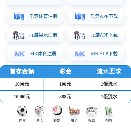
青岛海牛康瓜半月板撕裂接受手术，预计
九月复出
中超青岛海牛足球俱乐部近日发布官方公告，阵中核
心外援、赞比亚前锋康瓜因半月板撕裂已于上周成功
接受手术治疗。据悉，康瓜是在此前与梅州客家的中
超联赛中意外受伤，经队医和专家会诊后确认伤情严
重，俱乐部不得不做出手术决定。目前康瓜已进入术
后康复阶段，俱乐部医疗团队预计其有望在九月重返
赛场，这对于正处于赛季关键期的海牛队而言，无疑
是一次不小的震动。